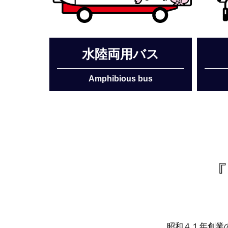
水陸両用バス
Amphibious bus
『
昭和４１年創業