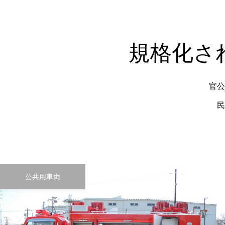
規格化さ
官公
民
公共用車両