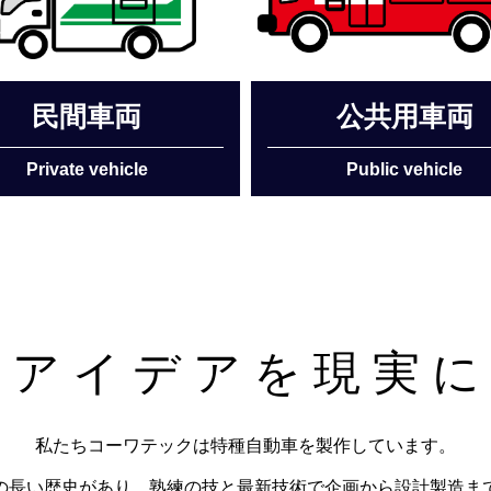
民間車両
公共用車両
Private vehicle
Public vehicle
 ア イ デ ア を 現 実 に
私たちコーワテックは特種自動車を製作しています。
の長い歴史があり、熟練の技と最新技術で企画から設計製造ま