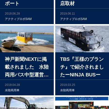
ポート
店取材
2019.06.28
2019.06.11
アクティブロボSAM
アクティブロボSAM
神戸新聞NEXTに掲
TBS『王様のブラン
載されました 水陸
チ』で紹介されまし
両用バス中型運営情
たーNINJA BUSー
報
2019.04.28
2019.03.25
水陸両用車
水陸両用車