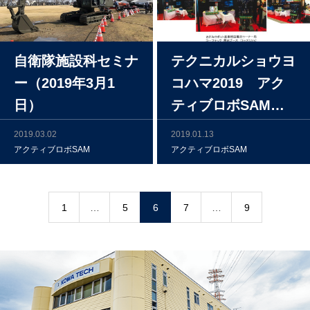
自衛隊施設科セミナ
テクニカルショウヨ
ー（2019年3月1
コハマ2019 アク
日）
ティブロボSAM出
展
2019.03.02
2019.01.13
アクティブロボSAM
アクティブロボSAM
1
…
5
6
7
…
9