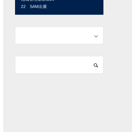
22 SAM出展
型）動画のご紹介