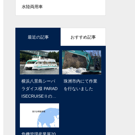
水陸両用車
最近の記事
おすすめ記事
横浜八景島シーパ
テクニカルショウ
珠洲市内にて作業
いよいよ明日か
ラダイス様 PARAD
ヨコハマ2020 コ
を行ないました
ら！「中小企業 新
ISECRUISEⅡのお
ーワテック㈱
ものづくり・新サ
披露目
ービス展」
危機管理産業展20
水陸両用バス（中