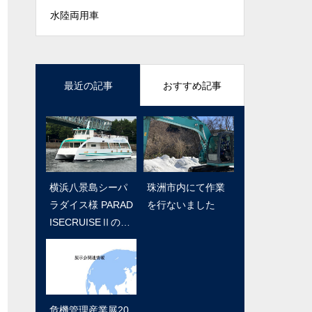
水陸両用車
最近の記事
おすすめ記事
横浜八景島シーパ
テクニカルショウ
珠洲市内にて作業
危機管理産業展20
ラダイス様 PARAD
ヨコハマ2021 ア
を行ないました
22 SAM出展
ISECRUISEⅡのお
クティブロボSAM
披露目
出展のお知らせ
危機管理産業展20
自衛隊施設科セミ