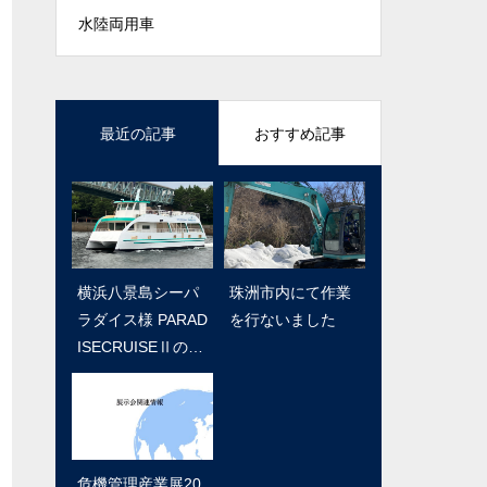
水陸両用車
最近の記事
おすすめ記事
横浜八景島シーパ
『EduTown あした
珠洲市内にて作業
【かながわNavi大
ラダイス様 PARAD
ね』にロボット開
を行ないました
賞2019】奨励賞受
ISECRUISEⅡのお
発者として紹介さ
賞 BUSINESS LI
披露目
れました
NE特別号掲載
危機管理産業展20
テクニカルショウ