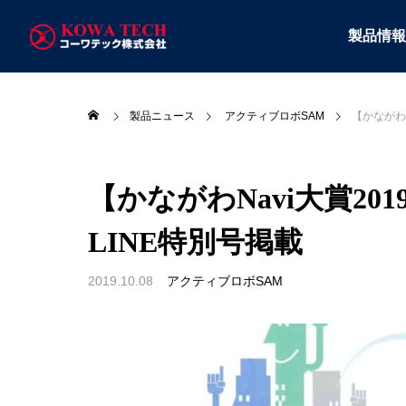
製品情報
製品ニュース
アクティブロボSAM
【かながわN
【かながわNavi大賞201
LINE特別号掲載
2019.10.08
アクティブロボSAM