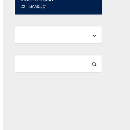
22 SAM出展
ヨコハマ2020 コ
ーワテック㈱